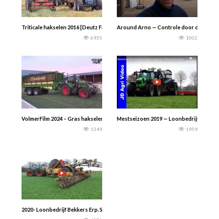
Triticale hakselen 2016 [Deutz Fahr 6190 + Feraboli 980] Hoe het ook kan.
Around Arno — Controle door de melkfab
6935
1002
VolmerFilm 2024 – Gras hakselen en inkuilen door loonbedrijf Bertjan Siemerink
Mestseizoen 2019 — Loonbedrijf Firma B
1349
1959
2020- Loonbedrijf Bekkers Erp. Sleepslang bemesten met een Fendt 512 , Fend