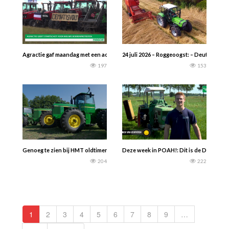
Agractie gaf maandag met een actie in Gorinchem langs de A27 het startschot vo
24 juli 2026 – Roggeoogst: – Deutz-Fahr
197
153
Genoeg te zien bij HMT oldtimerfestival in Panningen. Trekkerweb.nl
Deze week in POAH!: Dit is de Deutz D 30
204
222
1
2
3
4
5
6
7
8
9
…