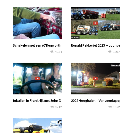
Schakelen met een 67 Kenworth 318 Detroit
Ronald Pekkeriet 2023 — Loonbedrijf W.
4834
1307
Inkuilen in Frankrijk met John Deere en Massey Ferguson
2022 Hooghalen – Van zondag op maandagn
3212
3552