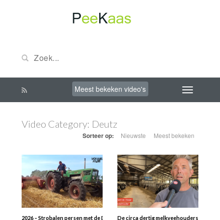
Meest bekeken video's
Video Category:
Deutz
Sorteer op:
Nieuwste
Meest bekeken
2026 – Strobalen persen met de Deutz D8006 trekker en de Fahr HD 300 balenp
De circa dertig melkveehouders op Walch