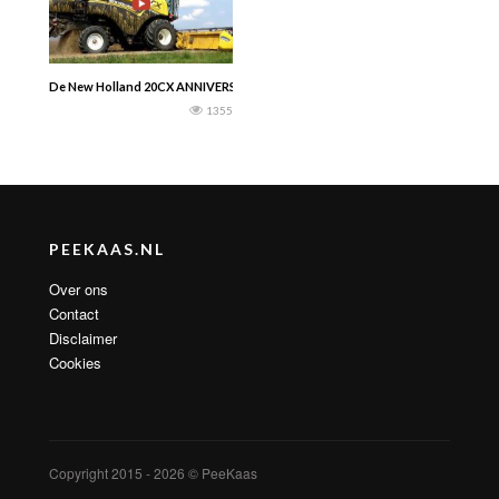
De New Holland 20CX ANNIVERSARY aan het werk in Italië — Gabry982
1355
PEEKAAS.NL
Over ons
Contact
Disclaimer
Cookies
Copyright 2015 - 2026 © PeeKaas