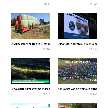
51
109
Bij Arno gaat het gras in Giethoorn in de ronde baal en zijn kapper heeft een p
Bijna 1000 boeren bij bijeenkomst stikst
187
152
Bijna 300 trekkers vormden maandagavond in Zutphen ‘Onze maat is vol!’. Het w
Aankomst van de trekkers bij het boere
321
268