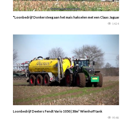
*Loonbedrijf Donkersteeg aan het mais hakselen met een Claas Jaguar 870 Spee
1424
Loonbedrijf Deeters Fendt Vario 1050 | 30m³ Wienhoff tank
9548