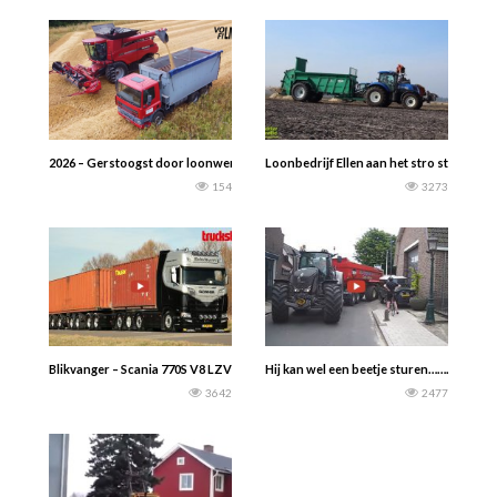
2026 – Gerstoogst door loonwerker Mateman: – Case IH 8120 Axial-Flow maaid
Loonbedrijf Ellen aan het stro strooien. 
154
3273
Blikvanger – Scania 770S V8 LZV’ — Ook de nieuwe, langverwachte LZV van Mic
Hij kan wel een beetje sturen…………..
3642
2477