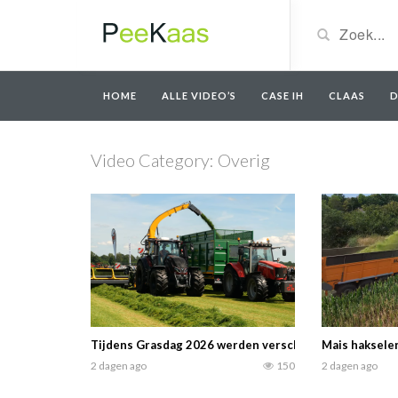
HOME
ALLE VIDEO’S
CASE IH
CLAAS
D
Video Category:
Overig
Tijdens Grasdag 2026 werden verschillende hakselaa
Mais haksele
2 dagen ago
150
2 dagen ago