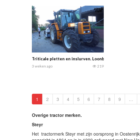
Triticale pletten en inslurven. Loonbedrijf Lensink me
3 weken ago
219
1
2
3
4
5
6
7
8
9
…
Overige tractor merken.
Steyr
Het tractormerk Steyr met zijn oorsprong in Oostenrijk
opgericht in 1864 en is in 1999 gefuseerd met New Ho