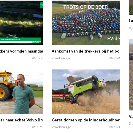
La
8 
eilen. Op het bedrijf van Seubring Bloembollen Drenthe in Beilen (Dren
kkers vormden maandagavond in Zutphen ‘Onze maat is vol!’. Het was éé
Aankomst van de trekkers bij het boerenp
322
2 weken ago
268
Va
. Trekkerweb.nl
er naar echte Volvo BM Valmet 2105: Jacob vond de trekker uit zijn jeug
Gerst dorsen op de Minderhoudhoeve te Swi
3 
191
2 weken ago
163