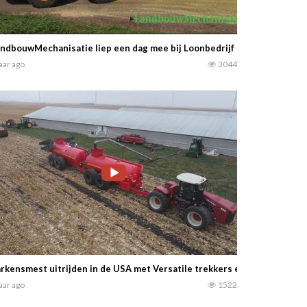
ndbouwMechanisatie liep een dag mee bij Loonbedrijf H. Van Oosten i
jaar ago
3044
the) werden bijna 1000 boeren bijgepraat over de stikstofplannen. Boe
n van de protestacties tegen de stikstofbrief. ‘Het is voor niemand ha
rotest in Rossum Twente. Boeren video’s
rkensmest uitrijden in de USA met Versatile trekkers en Nuhn tanks….
d terug. Voor Jacob Sikma is de liefde voor oude trekkers en brommers m
fterbant met de CLAAS Trion 720 op Terra Trac, voorzien van een Ceri
jaar ago
1522