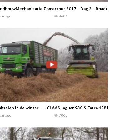
ndbouwMechanisatie Zomertour 2017 – Dag 2 – Roadtrip met Fendt 1
jaar ago
4601
kselen in de winter……. CLAAS Jaguar 930 & Tatra 158 Phoenix 8×8 Moo
jaar ago
7060