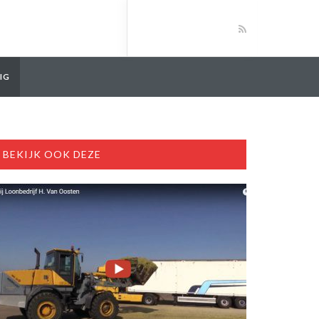
IG
BEKIJK OOK DEZE
den. De Fendt Katana 650 met Tigo-opraapwagen, de Elho Cobra 7710 
 & MF trekkers. SP Agrofotografie
n en transporteren. Steyr 6195 CVT met een New Holland BigBaler 12