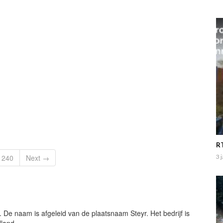
t Renault, Steyr, Fendt en John Deere trekkers. VolmerFilm
RT
3 
240
Next →
. De naam is afgeleid van de plaatsnaam Steyr. Het bedrijf is
lland.