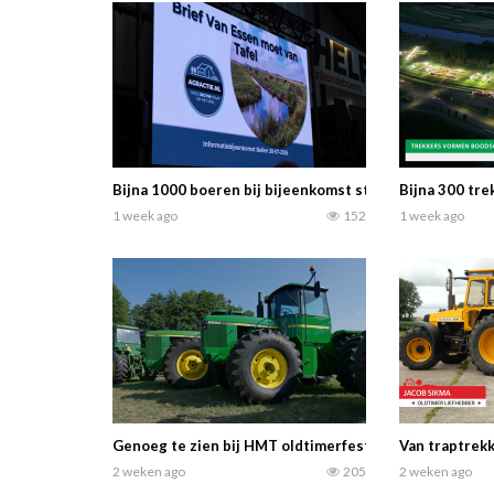
Bijna 1000 boeren bij bijeenkomst stikstofbeleid in B
Bijna 300 tre
1 week ago
152
1 week ago
Genoeg te zien bij HMT oldtimerfestival in Panningen
Van traptrekk
2 weken ago
205
2 weken ago