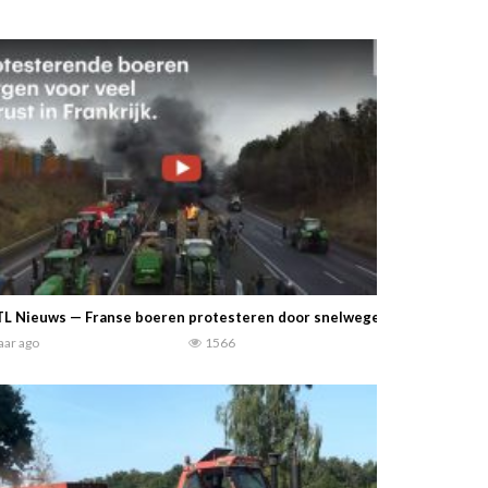
L Nieuws — Franse boeren protesteren door snelwegen en winkels te b
jaar ago
1566