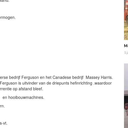
ermogen.
Mo
1 
Ierse bedrijf Ferguson en het Canadese bedrijf Massey Harris.
Ferguson is uitvinder van de driepunts hefinrichting .waardoor
rentie op afstand bleef.
en en hooibouwmachines.
rn.
-vt.