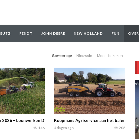
EUTZ
FENDT
JOHN DEERE
NEW HOLLAND
FUN
OVER
Sorteer op:
Nieuwste
Meest bekeken
rs gedemonstreerd, afgestemd op de Nederlandse landbouwomstandighe
n 2026 – Loonwerken Dirk Biermans – CLAAS Jaguar 960 en New Holland
Koopmans Agriservice aan het balen perse
146
4 dagen ago
208