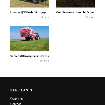
Loonbedijf Wierda uit Lutjegast (Gr.) in actie met 1 van de 2 nieuwe zwarte F
Veel nieuwe machines bij Duport Open 
302
4985
Voeren #3 Groen is gras, groen is gras, voor de koeien..! — Vlog Boerderij Stro
4410
PEEKAAS.NL
Over ons
Contact