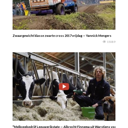
Zwaargewicht klasse zwarte cross 2017 vrijdag — Yannick Mengers
15089
*Melkveebedrijf Leeuwerikstate — Albrecht Finnema uit Warstiens voert al z