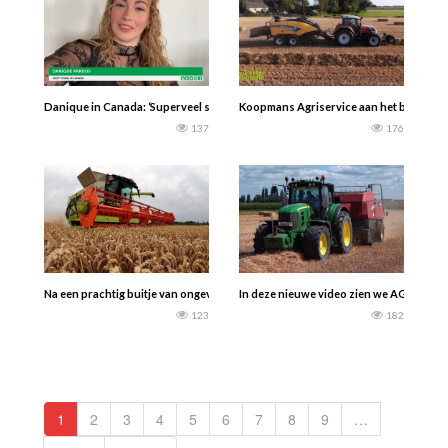
Danique in Canada: ‘Superveel schik gehad tijdens stage’ In deze laatste afle
Koopmans Agriservice aan het balen per
137
176
Na een prachtig buitje van ongeveer 6 mm heb ik eindelijk de winterpeen aangea
In deze nieuwe video zien we AGRI Scharl
123
182
1
2
3
4
5
6
7
8
9
…