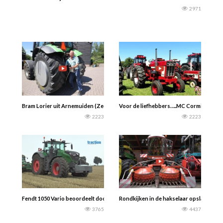
2971
Bram Lorier uit Arnemuiden (Zeeland) bedacht en bouwde een bandendrukwisse
Voor de liefhebbers…..MC Cormick – Case
2223
2223
Fendt 1050 Vario beoordeelt door Traction
Rondkijken in de hakselaar opslag van 
3765
4437