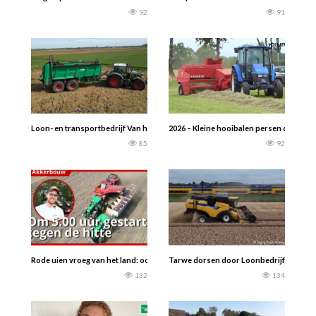
92
91
Loon- en transportbedrijf Van het Goor uit Elburg.aan het mest uitrijden met 
2026 – Kleine hooibalen persen door He
85
92
Rode uien vroeg van het land: oogst verloopt ondanks droogte vlot \In Grashoe
Tarwe dorsen door Loonbedrijf Damen ui
132
134