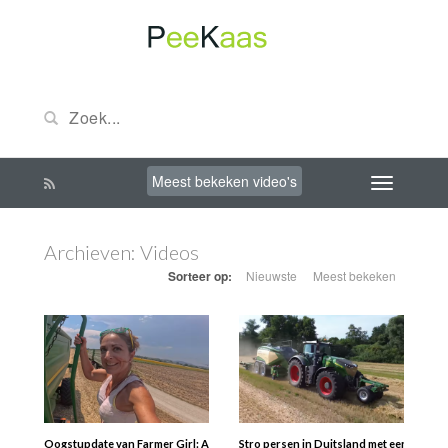
Meest bekeken video's
Archieven:
Videos
Sorteer op:
Nieuwste
Meest bekeken
Oogstupdate van Farmer Girl: Angela + John Deere T560 maaidorser. In deze vi
Stro persen in Duitsland met een Fendt V