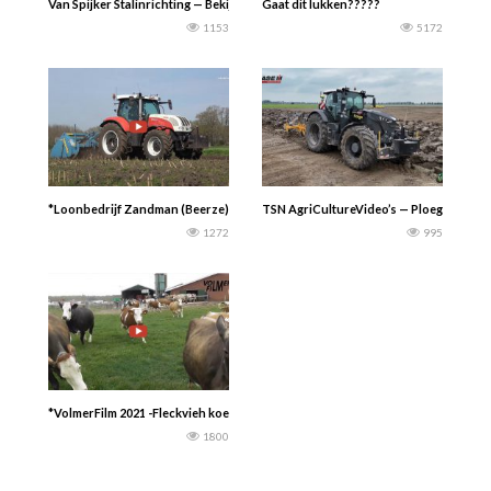
Van Spijker Stalinrichting — Bekijk de video van Herman de Lange, Mts. de Lang
Gaat dit lukken?????
1153
5172
*Loonbedrijf Zandman (Beerze) 2021 bezig met het spitten van maisland met h
TSN AgriCultureVideo’s — Ploegen met ee
1272
995
*VolmerFilm 2021 -Fleckvieh koeiendans! – Vandaag gaan de Fleckvieh melkkoei
1800