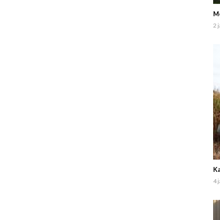
Me
2 
Ka
4 