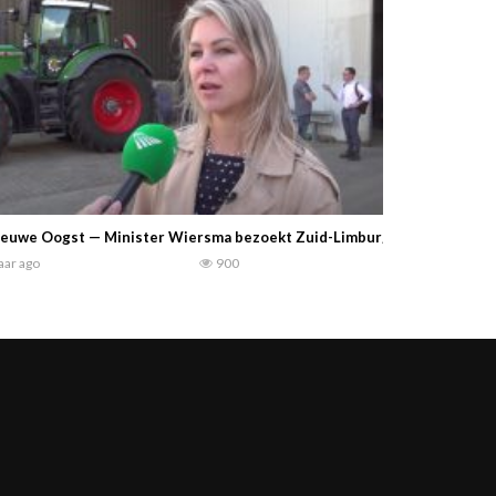
euwe Oogst — Minister Wiersma bezoekt Zuid-Limburg na noodweer va
jaar ago
900