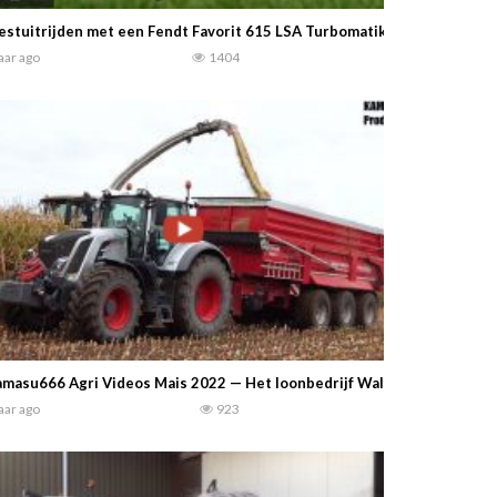
stuitrijden met een Fendt Favorit 615 LSA Turbomatik E Sound !!! – 
jaar ago
1404
masu666 Agri Videos Mais 2022 — Het loonbedrijf Walter Schütt is hier
jaar ago
923