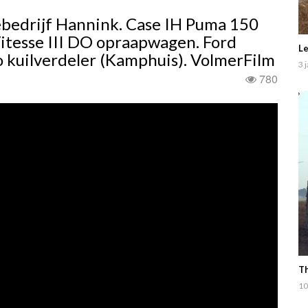
ebedrijf Hannink. Case IH Puma 150
tesse III DO opraapwagen. Ford
Le
 kuilverdeler (Kamphuis). VolmerFilm
3 
780
Th
10