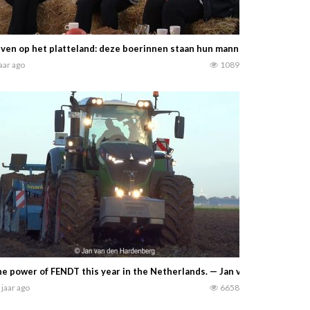
ven op het platteland: deze boerinnen staan hun mannetje – RTV Oost –
jaar ago
1089
e power of FENDT this year in the Netherlands. — Jan van den Harden
 jaar ago
6658