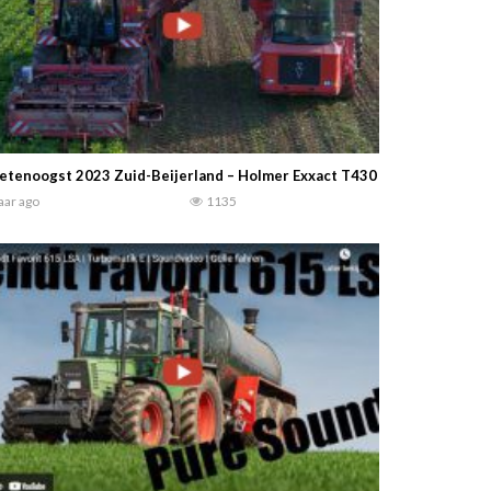
etenoogst 2023 Zuid-Beijerland – Holmer Exxact T430 en Holmer Overl
jaar ago
1135