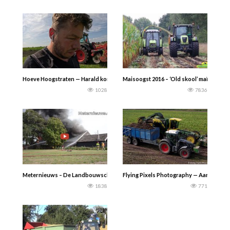
Hoeve Hoogstraten — Harald komt even bijpraten & schijfeggen.
Maisoogst 2016 – ‘Old skool’ maïs haks
1028
7836
Meternieuws – De Landbouwschuur in Onstwedde die woensdagmiddag in brand 
Flying Pixels Photography — Aardappels r
1838
771