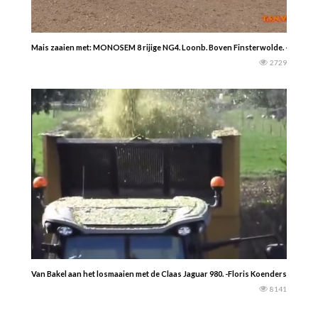
Mais zaaien met: MONOSEM 8 rijige NG4. Loonb. Boven Finsterwolde. -Tonnie 
2729
Van Bakel aan het losmaaien met de Claas Jaguar 980. -Floris Koenders-
8141