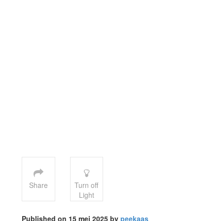
Share
Turn off
Light
Published on 15 mei 2025 by
peekaas