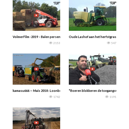
VolmerFilm -2019 – Balen persen door loonbedrijf Volker uit De Lutte met de C
Oude Lashof aan het herfstgras maaien 
2153
547
kamasu666 — Mais 2018 : Loonbedrijf Keulers hakselt de mais met de Krone BIG
*Boeren blokkeren de toegangswegen naa
1742
1191