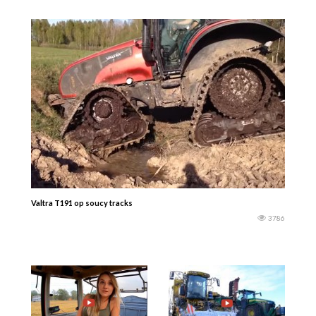
Valtra T191 op soucy tracks
3786