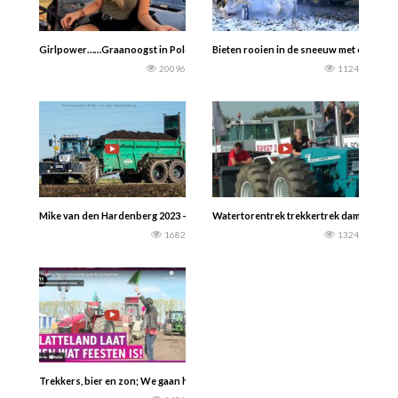
Girlpower……Graanoogst in Polen met Claas combine ……..
Bieten rooien in de sneeuw met een Ro
20096
1124
Mike van den Hardenberg 2023 — Aarnink en Ooms Loon-transportbedrijf die aa
Watertorentrek trekkertrek dames achte
1682
1324
Trekkers, bier en zon; We gaan he-le-maal los! Het is tijd voor Boeruh Rock. Dat 