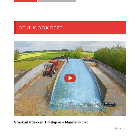
BEKIJK OOK DEZE
Graskuil afdekken Timelapse — Maarten Polet
9072