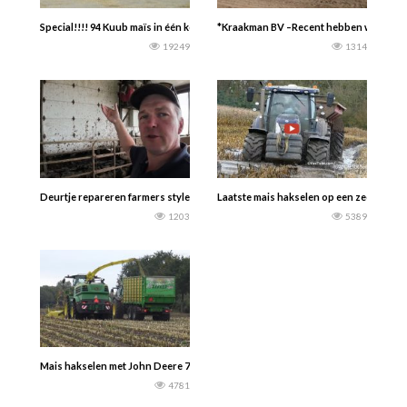
Special!!!! 94 Kuub maïs in één keer vervoeren met Jan Veenhuis kipper comb
*Kraakman BV –Recent hebben wij deze E
19249
1314
Deurtje repareren farmers style. Hoe halen we een roldeur naar beneden. Zo d
Laatste mais hakselen op een zeer nat 
1203
5389
Mais hakselen met John Deere 7750i en demo John Deere 8400i – Dekker Vriez
4781