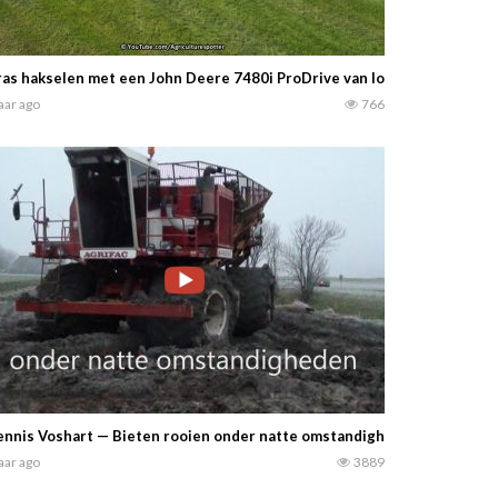
as hakselen met een John Deere 7480i ProDrive van loonbedrijf Van
jaar ago
766
nnis Voshart — Bieten rooien onder natte omstandigheden. Er werd g
jaar ago
3889