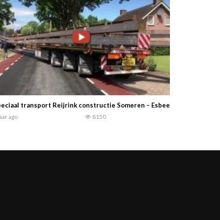
eciaal transport Reijrink constructie Someren – Esbeek
jaar ago
8150