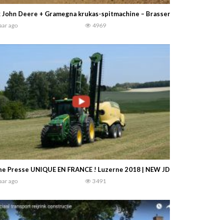
 John Deere + Gramegna krukas-spitmachine – Brasser & vd Sluis — Mi
jaar ago
4969
e Presse UNIQUE EN FRANCE ! Luzerne 2018 | NEW JD 8370R & Krone B
jaar ago
3491