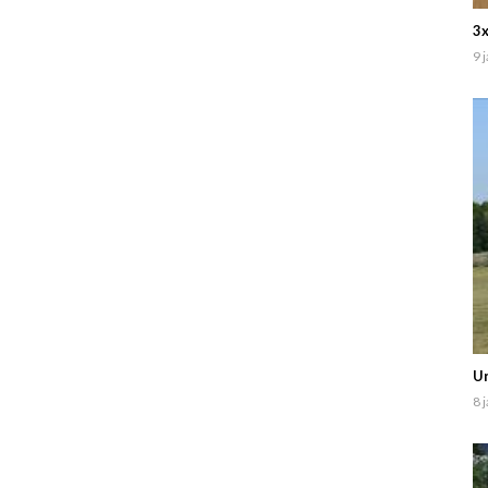
3x
9 
Un
8 