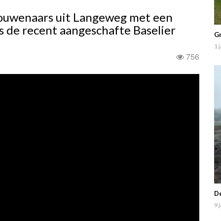
houwenaars uit Langeweg met een
is de recent aangeschafte Baselier
Gr
1 
756
De
9 