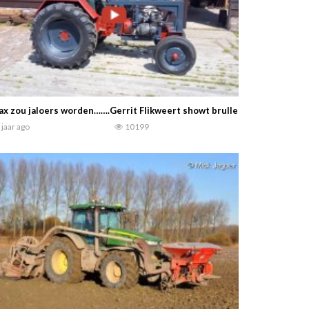
x zou jaloers worden…….Gerrit Flikweert showt brullend monster tij
 jaar ago
10199