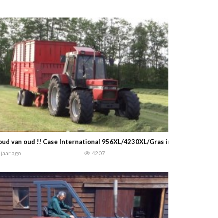
ud van oud !! Case International 956XL/4230XL/Gras inkuilen/Nunsp
 jaar ago
4207