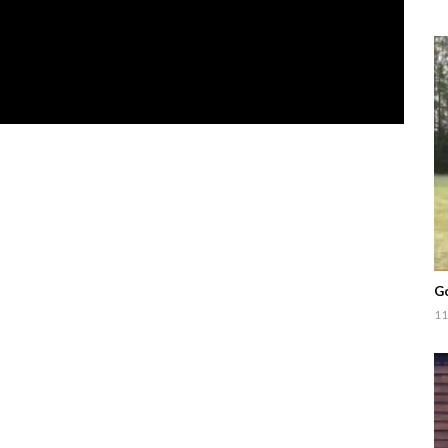
Go
11