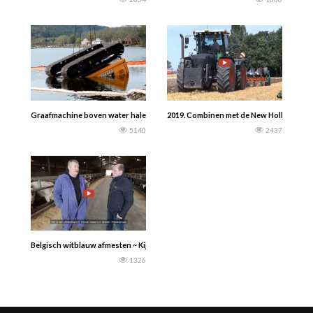
Graafmachine boven water halen. In ieder geval mooi schoon.
2019. Combinen met de New Holland CR 9
5140
2437
Belgisch witblauw afmesten ~ Kijkje achter de schermen. Bijproducten maxima
1326