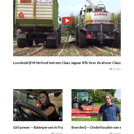
Loonbedrijf M Verhoef met een Claas Jaguar 870. Voor de afvoer Claas Xerion 
2747
Girl power — Balenpersen in Frankrijk 2021. Fendt- en JCB-trekkers…… AMS m
Boerderij — Onderhouden van een maaier –
2054
1006