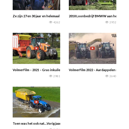
Ze zijn 27 en 30 jaar en helemaal ondersteboven van hun werk: akkerbouw. G
2018 Loonbedrijf BMWW aan het gras hak
4262
2952
VolmerFilm – 2021 – Gras inkuilen bij melkveebedrijf Baak: – Kubota M7171 tr
VolmerFilm 2022 – Aardappelen rooien en
2981
2640
Toen was het ook nat…Vorig jaar overstroomde de Maas. GPS hakselen door Lo