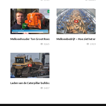
Melkveehouder Ton Groot Roessink uit Baak voert zijn koeien met de MORE-
Melkveebedrijf — Hoe ziet het eruit als
3265
1919
Laden van de Caterpillar bulldozer is niet zo eenvoudig…….Awesome Earthmo
3457