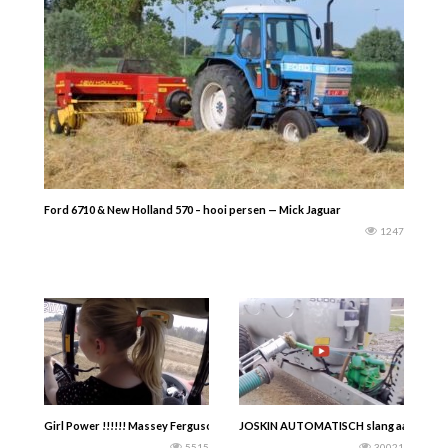
Ford 6710 & New Holland 570 – hooi persen — Mick Jaguar
1247
Girl Power !!!!!! Massey Ferguson
JOSKIN AUTOMATISCH slang aankoppele
5515
30021