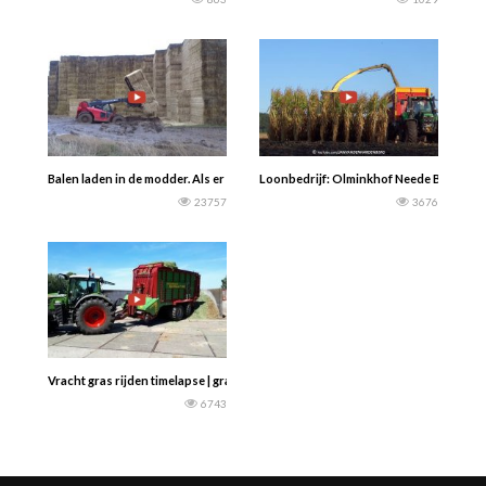
Balen laden in de modder. Als er maar genoeg regen valt…..
Loonbedrijf: Olminkhof Neede B.V. Mais
23757
3676
Vracht gras rijden timelapse | gras oprapen | HKA Nieuwkoop — Maarten Polet
6743