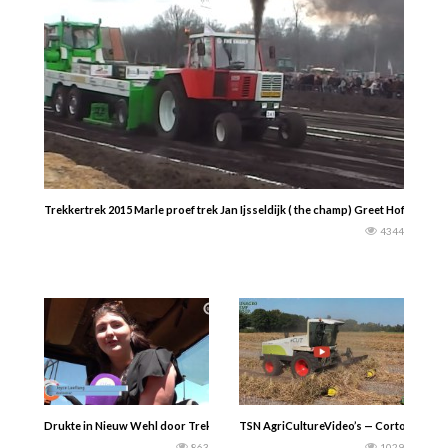
Trekkertrek 2015 Marle proef trek Jan Ijsseldijk ( the champ) Greet Hofman
4344
Drukte in Nieuw Wehl door TrekkerTrek-wedstrijden. Kijk en geniet. Omroep 
TSN AgriCultureVideo’s — Corto 8500 eCU
863
1029