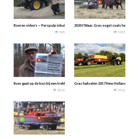
Boeren video’s — Perspulp inkuilen en afdekken met een John Deere 6125R trek
2020 t’Waar. Gras oogst zoals het 60 ja
945
5101
Boer gaat op de bon bij een trekker kenteken…….Of is er wat voor te zeggen………
Gras hakselen 2017 New Holland, Holora
3032
3312