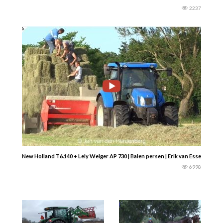
2237
New Holland T6.140 + Lely Welger AP 730 | Balen persen | Erik van Essen | 2017
6998