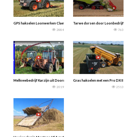
GPS hakselen Loonwerken Claeys Willem met de Claas Jaguar 960 en twee Fendt
Tarwe dorsen door Loonbedrijf De Regt 
2884
763
Melkveebedrijf Karzijn uit Doornspijk. Mais 2020. Renault 103.14 met een PZ Zwe
Gras hakselen met een Pro DX II – Spart
2019
2513