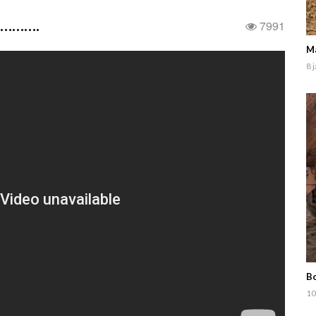
………….
7991
Ma
8 
Bo
10