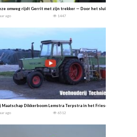
ze omweg rijdt Gerrit met zijn trekker — Door het sluiten van een o
jaar ago
1447
j Maatschap Dikkerboom Lemstra Terpstra in het Friese Scharnegoutu
jaar ago
6512