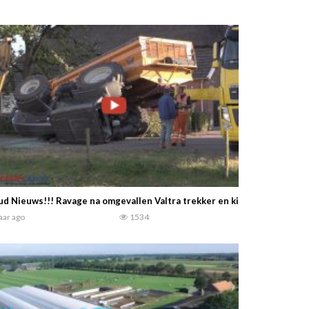
d Nieuws!!! Ravage na omgevallen Valtra trekker en kipper. in Toldij
jaar ago
1534