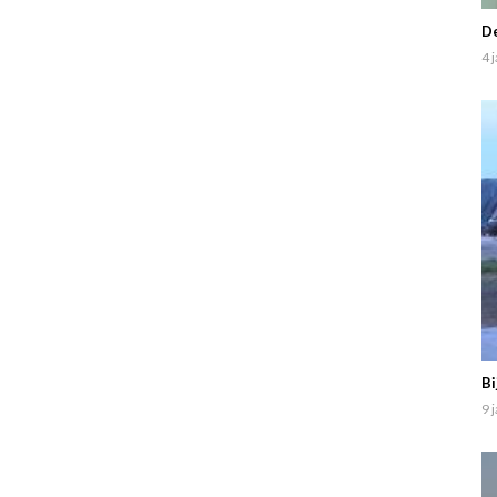
De
4 
Bi
9 