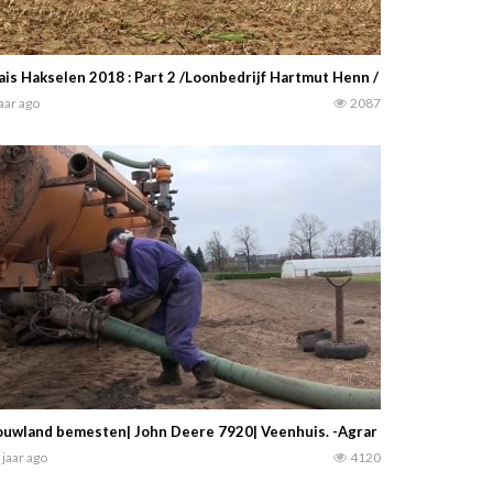
is Hakselen 2018 : Part 2 /Loonbedrijf Hartmut Henn / Fendt / MAN & 
jaar ago
2087
uwland bemesten| John Deere 7920| Veenhuis. -Agrar Video Brooker-
 jaar ago
4120