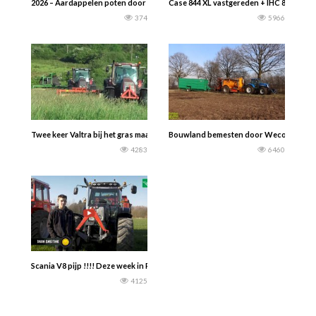
2026 – Aardappelen poten door akkerbouwbedrijf Snijders: – Fendt Vario 724 
Case 844 XL vastgereden + IHC 844 XL. 
374
5966
Twee keer Valtra bij het gras maaien 2016
Bouwland bemesten door Weco De Honds
4283
6460
Scania V8 pijp !!!! Deze week in POAH!: de Massey Ferguson 6480 van Daan Sm
4125