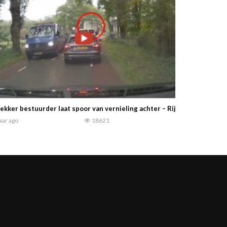
ekker bestuurder laat spoor van vernieling achter – Rijdt de slagbom
jaar ago
18621