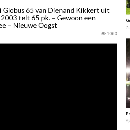
 Globus 65 van Dienand Kikkert uit
t 2003 telt 65 pk. – Gewoon een
Gr
 mee – Nieuwe Oogst
7 
1050
Br
9 