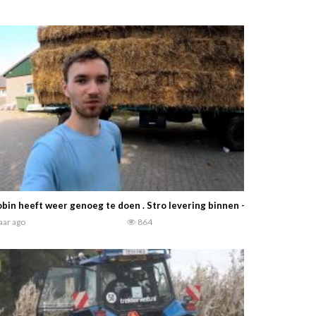
bin heeft weer genoeg te doen . Stro levering binnen – koeien weiden
jaar ago
864