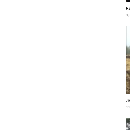
RE
3 
J
11