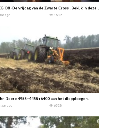
GIO8 -De vrijdag van de Zwarte Cross . Bekijk in deze uitzending hoe 
jaar ago
1639
ohn Deere 4955+4455+6400 aan het diepploegen.
 jaar ago
6328