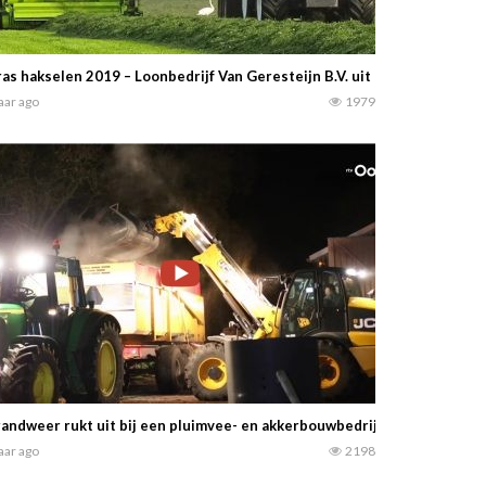
as hakselen 2019 – Loonbedrijf Van Geresteijn B.V. uit Kootwijkerbroe
jaar ago
1979
andweer rukt uit bij een pluimvee- en akkerbouwbedrijf voor mestbro
jaar ago
2198