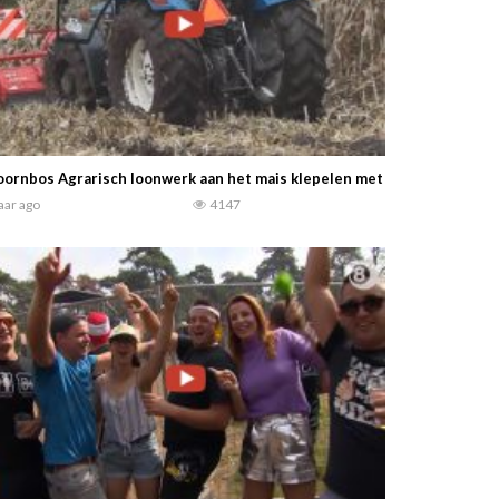
ornbos Agrarisch loonwerk aan het mais klepelen met een Ford 7840 
jaar ago
4147