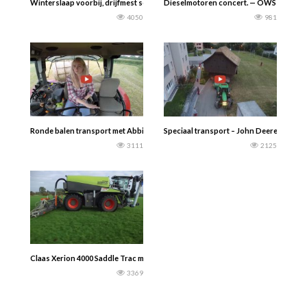
Winterslaap voorbij, drijfmest seizoen van start — Gerrit Nap van het gelijknam
Dieselmotoren concert. — OWS Berlin
4050
981
Ronde balen transport met Abbi en Henry…..Farmer P
Speciaal transport – John Deere en Fend
3111
2125
Claas Xerion 4000 Saddle Trac met Kaweco opbouw. -landtechnikvideos de-
3369