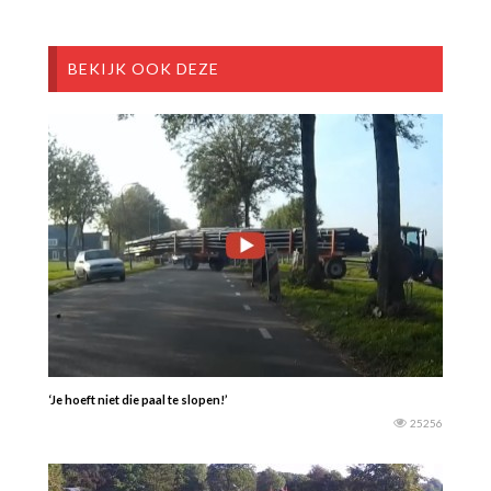
BEKIJK OOK DEZE
‘Je hoeft niet die paal te slopen!’
25256