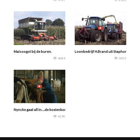
Maisoogst bij de buren.
Loonbedrijf H.Brand uit Staphorst mais
4684
3003
Nyncke gaat all in….de koeienkont | Afl. 2 NYNCKE ZEGT HO(O)I | Boerinnen Ka
4290