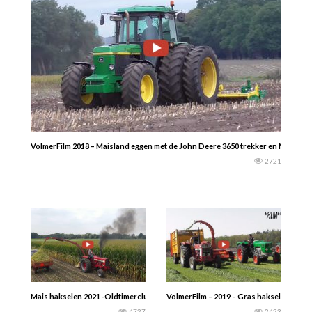
VolmerFilm 2018 – Maisland eggen met de John Deere 3650 trekker en Moreni 
2721
Mais hakselen 2021 -Oldtimerclub Manege Overbos uit Prinsenbeek o.a John Deer
VolmerFilm – 2019 – Gras hakselen in R
4727
2423