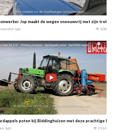
onwerker Jop maakt de wegen sneeuwvrij met zijn trekker. Normaal ges
maanden ago
608
rdappels poten bij Biddinghuizen met deze prachtige Deutz-Fahr DX 4
jaar ago
2163