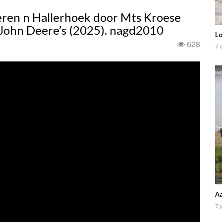
ren n Hallerhoek door Mts Kroese
John Deere’s (2025). nagd2010
Lo
628
7 
Aa
7 