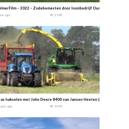
lmerFilm – 2022 – Zodebemesten door loonbedrijf Oude Lashof met de
jaar ago
2148
as hakselen met John Deere 8400 van Jansen Heeten (2016) — nagd20
 jaar ago
1038