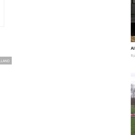
Al
8 
LLAND