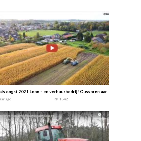
is oogst 2021 Loon – en verhuurbedrijf Oussoren aan het mais haksel
jaar ago
1842