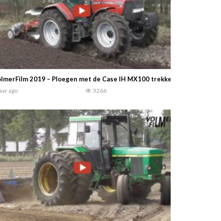
lmerFilm 2019 – Ploegen met de Case IH MX100 trekker en Lemken 4-s
jaar ago
3266