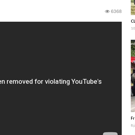
6368
C
10
Fr
8 