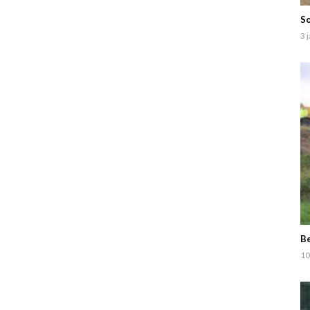
So
3 
Be
10