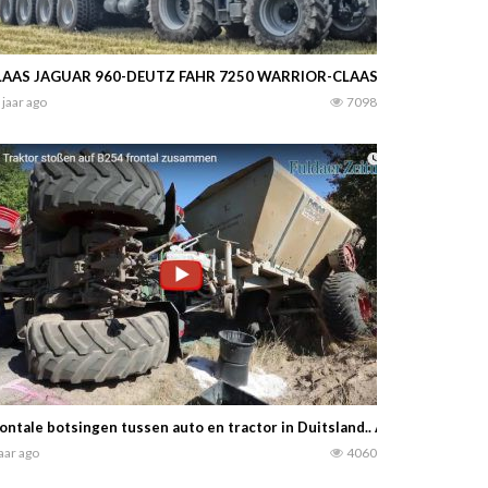
LAAS JAGUAR 960-DEUTZ FAHR 7250 WARRIOR-CLAAS ARION 530-JCB
 jaar ago
7098
ontale botsingen tussen auto en tractor in Duitsland.. Autobestuurste
jaar ago
4060