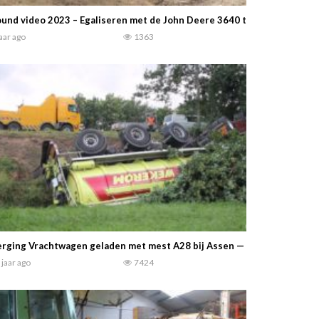
und video 2023 – Egaliseren met de John Deere 3640 trekker en AP kil
jaar ago
1363
rging Vrachtwagen geladen met mest A28 bij Assen — R Koene
 jaar ago
7424