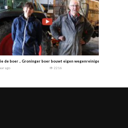
ie de boer .. Groninger boer bouwt eigen wegenreiniger — Grandioos 
jaar ago
2216