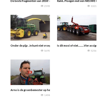
De beste fragmenten van 2018! — Dutch Agriculture
Italië.. Ploegen met een NIEUWE Case-Ih
2593
1321
Onder de pijp . Je kunt niet vroeg genoeg beginnen. Loonbedrijf Seegers Drem
Is dit mooi of niet………Vier assige haaka
5695
5256
Arno is de groenbemester op het maisland aan het onderwerken met de Kvernel
1494