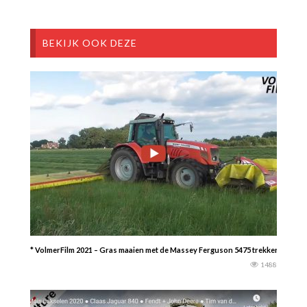
BEKIJK OOK DEZE
* VolmerFilm 2021 – Gras maaien met de Massey Ferguson 5475 trekker, Fella R
1488