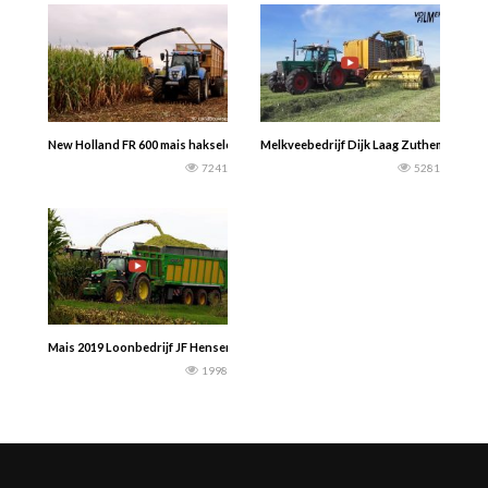
New Holland FR 600 mais hakselen 2016 – Loonbedrijf Cloet — Landbouwspott
Melkveebedrijf Dijk Laag Zuthem gras h
7241
5281
Mais 2019 Loonbedrijf JF Hensen Gehakselt word er met een Claas Jaguar 960
1998