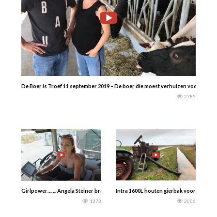
De Boer is Troef 11 september 2019 – De boer die moest verhuizen voor de r
2785
Girlpower……. Angela Steiner brengt gerst 2023 naar de opslag met de John De
Intra 1600L houten gierbak voor het eers
1373
2006