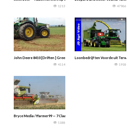
1213
47966
John Deere 8410 [Driften ] Green-Power
Loonbedrijf ten Voorde uit Terwolde. G
4114
1918
Bryce Media / ffarmer99 — 7 Claas Lexion 8700 en 8600 maaidorsers aan het we
1188