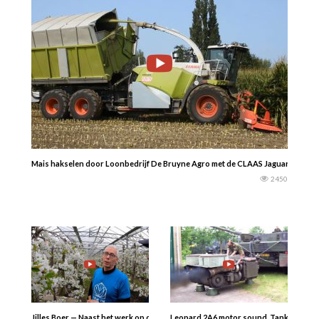
Mais hakselen door Loonbedrijf De Bruyne Agro met de CLAAS Jaguar 980 Field 
2450
Jilles Boer — Naast het werk op de boerderij op bezoek bij tuinders…. In het kad
Leopard 2A6 motor sound. Tank engine 1