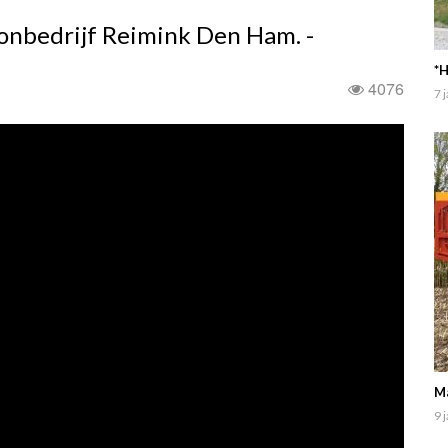
oonbedrijf Reimink Den Ham. -
*H
4076
7 
Ma
9 