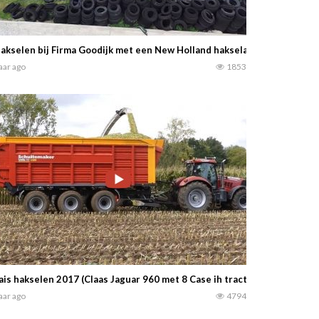
akselen bij Firma Goodijk met een New Holland hakselaar en John Dee
jaar ago
1853
is hakselen 2017 (Claas Jaguar 960 met 8 Case ih tractoren. Loonbedr
jaar ago
4794