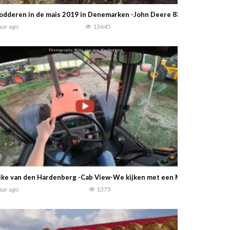
odderen in de mais 2019 in Denemarken -John Deere 8320R vastgere
jaar ago
13645
ke van den Hardenberg -Cab View-We kijken met een Massey Ferguson 36
jaar ago
1375