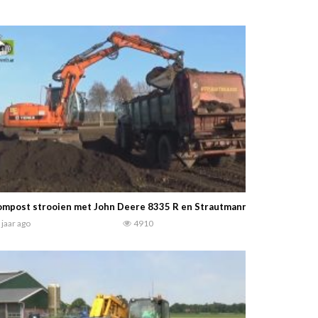
mpost strooien met John Deere 8335 R en Strautmann Streublitz Tre
 jaar ago
4910