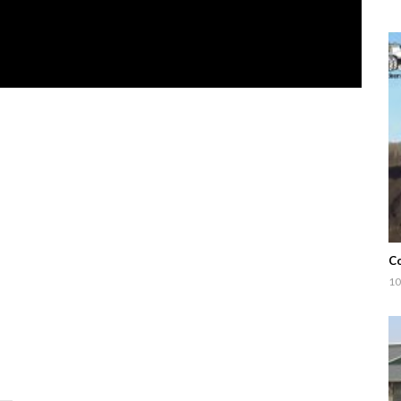
Co
10