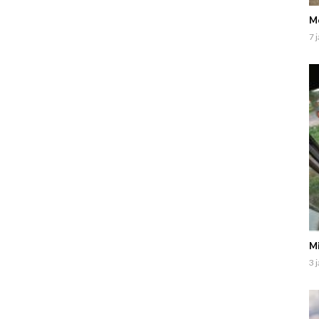
M
7 
Mi
3 