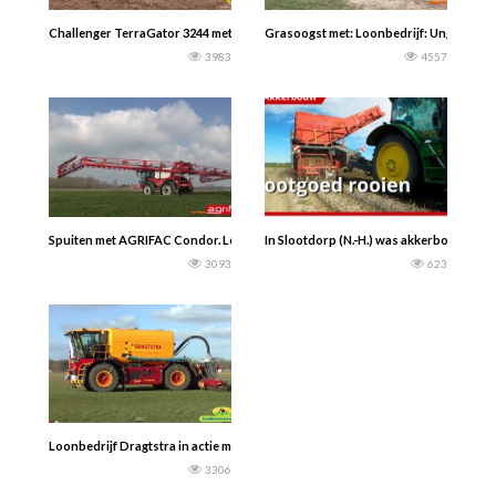
Challenger TerraGator 3244 met een NMS Trailer. Drijfmest uitrijden 2016.
Grasoogst met: Loonbedrijf: Ungersma 
3983
4557
Spuiten met AGRIFAC Condor. Loon & Landb.Westerhof Woldendorp. / Tonnie
In Slootdorp (N.-H.) was akkerbouwer Ca
3093
623
Loonbedrijf Dragtstra in actie met de nieuwe Vredo VT4546 met een 19,5 kuu
3306