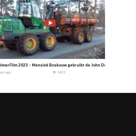
lmerFilm 2023 – Mensink Bosbouw gebruikt de John Deere 1210G uitri
jaar ago
1655