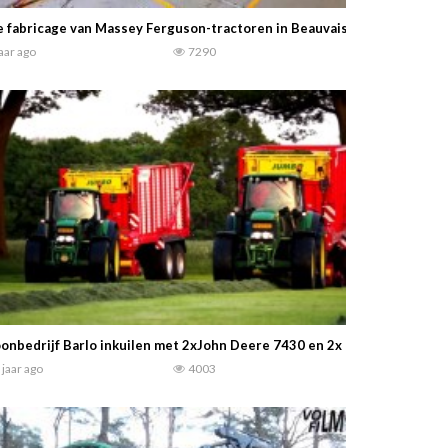
 fabricage van Massey Ferguson-tractoren in Beauvais, tractoren die 
jaar ago
7290
onbedrijf Barlo inkuilen met 2xJohn Deere 7430 en 2x PÃ¶ttinger 661
 jaar ago
4003