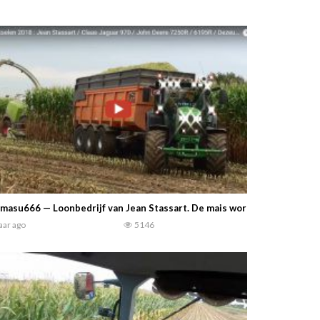
masu666 — Loonbedrijf van Jean Stassart. De mais wordt gehakseld doo
jaar ago
5146