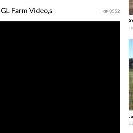
 -GL Farm Video,s-
3552
XX
10
Jo
11