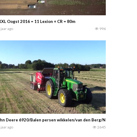
XL Oogst 2016 = 11 Lexion + CR = 80m
 jaar ago
996
hn Deere 6920/Balen persen wikkelen/van den Berg/Nunspeet. -Johan 
 jaar ago
2645