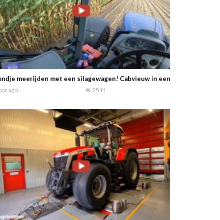
ondje meerijden met een silagewagen! Cabvieuw in een New Holland
jaar ago
2511