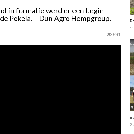
nd in formatie werd er een begin
ude Pekela. – Dun Agro Hempgroup.
Bo
11
691
na
5 