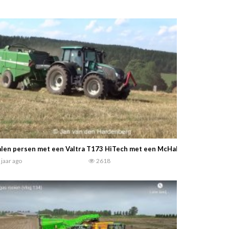
len persen met een Valtra T173 HiTech met een McHale Fusion 2 balen
 jaar ago
2618