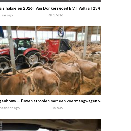
is hakselen 2016 | Van Donkersgoed B.V. | Valtra T234 Versu World Rec
 jaar ago
17616
genbouw — Boxen strooien met een voermengwagen van Trioliet .…
maanden ago
539