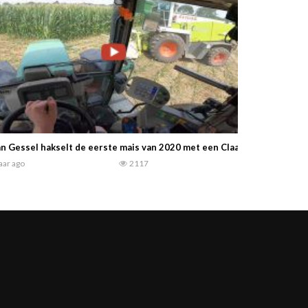
n Gessel hakselt de eerste mais van 2020 met een Claas Jaguar en ee
jaar ago
2117