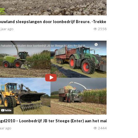
uwland sleepslangen door loonbedrijf Breure. -Trekker Fotografie-
 jaar ago
2558
gd2010 – Loonbedrijf JB ter Steege (Enter) aan het mais hakselen en in
jaar ago
2444