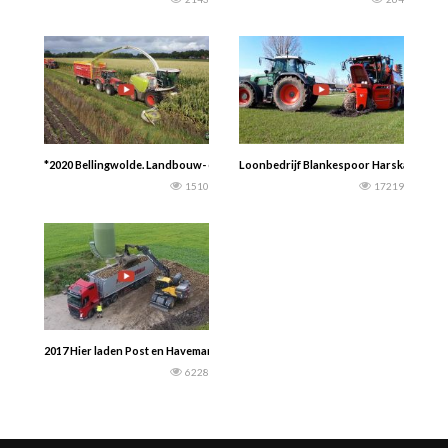
*2020 Bellingwolde. Landbouw- en loonbedrijf: Sandee uit Onstwedde- Altevee
Loonbedrijf Blankespoor Harskamp vastg
1510
17219
2017 Hier laden Post en Haveman voor de Suiker Unie de suikerbieten op Harr
6228