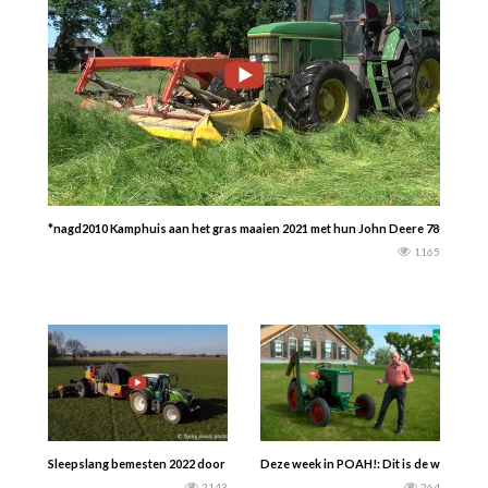
*nagd2010 Kamphuis aan het gras maaien 2021 met hun John Deere 7800 en Fell
1165
Sleepslang bemesten 2022 door Loonbedrijf De Regt b.v. uit Etten-Leur met h
Deze week in POAH!: Dit is de watergekoe
2143
264