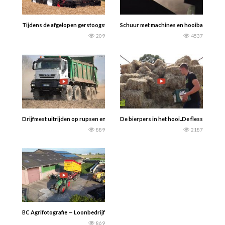
Tijdens de afgelopen gerstoogst konden we ook Loonwerken Gesquière vastle
Schuur met machines en hooibalen uit
209
4537
Drijfmest uitrijden op rupsen en kalkstrooien met een 8×8 truck in Duitsland…
De bierpers in het hooi..De flessen ram
889
2187
BC Agrifotografie — Loonbedrijf Stassen. Eerste gras van 2024 hakselen met hu
869