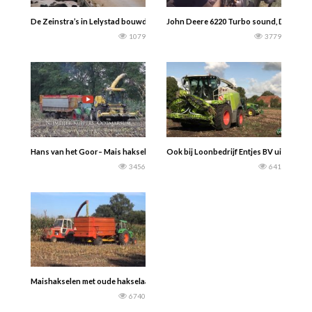
De Zeinstra’s in Lelystad bouwden een nieuwe stal voor 300 melkkoeien. — Boe
John Deere 6220 Turbo sound, Drijfmest 
1079
3779
Hans van het Goor– Mais hakselen 2017 door loonbedrijf Nijmeijer Kuipers ui
Ook bij Loonbedrijf Entjes BV uit Slocht
3456
641
Maishakselen met oude hakselaars in Markelo — Henny Bomans
6740