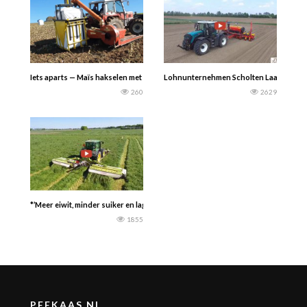
Iets aparts — Maïs hakselen met een Steyr 8055, een PZ MH80 maïshakselaar 
Lohnunternehmen Scholten Laar (D) aan
260
2629
*’Meer eiwit, minder suiker en lagere voederwaarde in eerste snede kuilen’ J
1855
PEEKAAS.NL