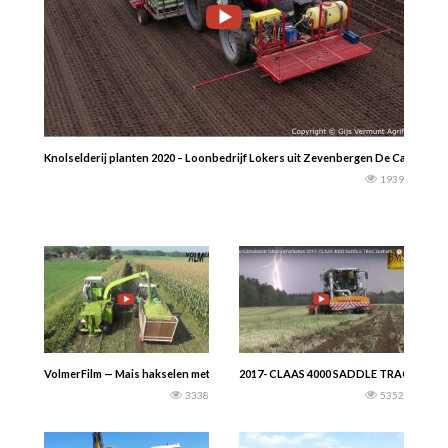
Knolselderij planten 2020 – Loonbedrijf Lokers uit Zevenbergen De Case maxxum
1939
VolmerFilm — Mais hakselen met Buurman & Buurman uit Markvelde en “De Klo
2017- CLAAS 4000 SADDLE TRAC Zunha
3338
5352