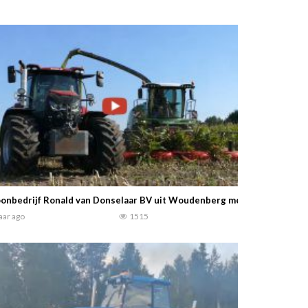
onbedrijf Ronald van Donselaar BV uit Woudenberg met een Fendt Kata
jaar ago
1515