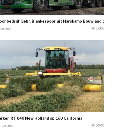
oonbedrijf Gebr. Blankespoor uit Harskamp Bouwland bemesten 2020 m
jaar ago
1680
rken RT 840 New Holland sp 160 California
 jaar ago
5348