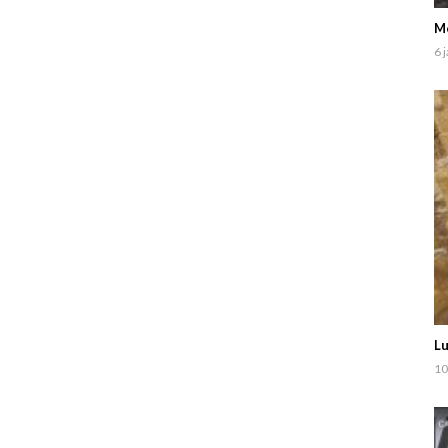
Mo
6 
Lu
10