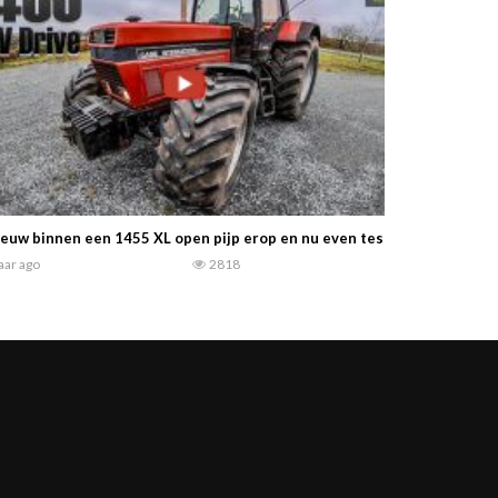
euw binnen een 1455 XL open pijp erop en nu even testen……….
jaar ago
2818