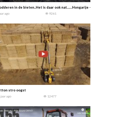
dderen in de bieten..Het is daar ook nat……Hongarije – Suikerbieten 
jaar ago
9261
tton stro oogst
 jaar ago
12477