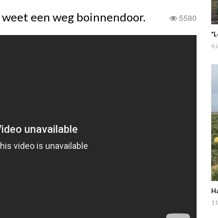
n weet een weg boinnendoor.
5580
*L
6 
Ha
11