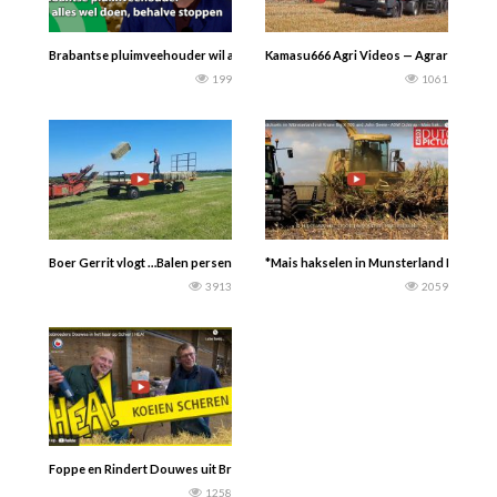
Brabantse pluimveehouder wil alles wel doen, behalve stoppen Pluimveehouder 
Kamasu666 Agri Videos — Agrarservice V
199
1061
Boer Gerrit vlogt …Balen persen met een balenschieter. De balen vliegen je we
*Mais hakselen in Munsterland Krone Bi
3913
2059
Foppe en Rindert Douwes uit Brantgum zijn twee dagen op Schiermonnikoog om 
1258