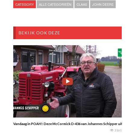
CATEGORY
ALLE CATEGORIEËN
CLAAS
JOHN DEERE
BEKIJK OOK DEZE
Vandaag in POAH!: Deze McCormick D-436 van Johannes Schipper uit Wester
3161