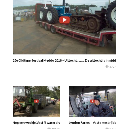
25e Oldtimerfestival Meddo 2018 – Uittocht………. De uittocht is inmiddels een
3724
Nog een weekje..Vast ff warm draaien…..Overijsselaars zijn er klaar voor: de
Lyndon Farms – Vaste mest rijden met B
18618
2722