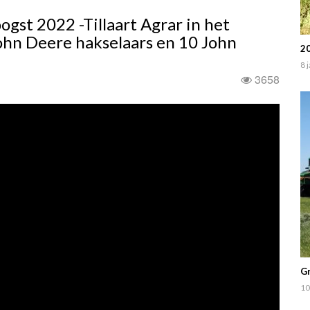
st 2022 -Tillaart Agrar in het
ohn Deere hakselaars en 10 John
20
8 
3658
Gr
10