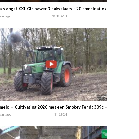
is oogst XXL Girlpower 3 hakselaars – 20 combinaties voor een bioga
jaar ago
13413
melo — Cultivating 2020 met een Smokey Fendt 309c — Trekker TV
jaar ago
1924