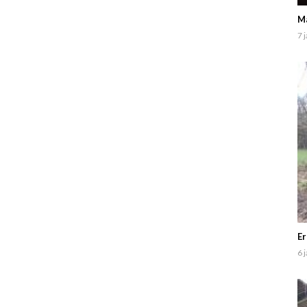
Ma
7 
Er
6 