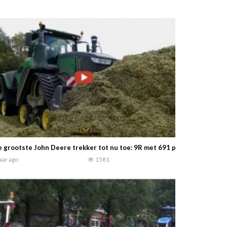
 grootste John Deere trekker tot nu toe: 9R met 691 pk en 34,4 ton op
jaar ago
1581