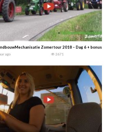
ndbouwMechanisatie Zomertour 2018 – Dag 6 + bonusmateriaal – Road
jaar ago
2671