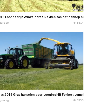
18 Loonbedrijf Winkelhorst, Rekken aan het hennep hakselen met Cla
jaar ago
3814
as 2016 Gras hakselen door Loonbedrijf Fokkert Lemele — Ronald Pekk
 jaar ago
3350