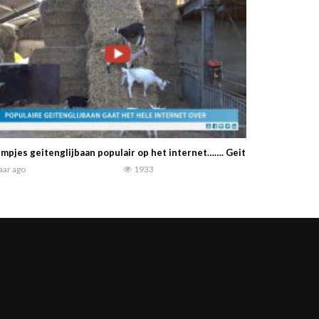
lmpjes geitenglijbaan populair op het internet……. Geitenhouder Theo
jaar ago
1933