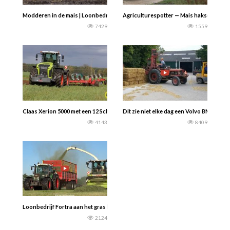
Modderen in de mais | Loonbedrijf Oosterhuis | Case IH | JCB | New Holland | 
Agriculturespotter — Mais hakselen 2024
7429
1559
Claas Xerion 5000 met een 12 Schaar wentelploeg PW 100 Variomat van Kverne
Dit zie niet elke dag een Volvo BM 350 Bo
4143
8409
Loonbedrijf Fortra aan het gras hakselen met hun Claas Jaguar 940 + Case Pu
2124