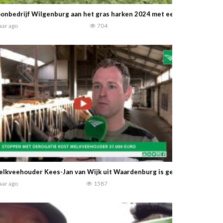
onbedrijf Wilgenburg aan het gras harken 2024 met een Ploeger CM 42
jaar ago
704
lkveehouder Kees-Jan van Wijk uit Waardenburg is gestopt met derogat
jaar ago
1587