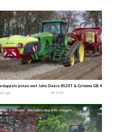
rdappels poten met John Deere 8520T & Grimme GB 430 | CTF | 2017 
jaar ago
6732