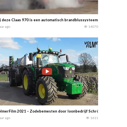
j deze Claas 970 is een automatisch brandblussysteem geïnstalleerd.
jaar ago
14070
lmerFilm 2021 – Zodebemesten door loonbedrijf Schröer met de John 
jaar ago
1611