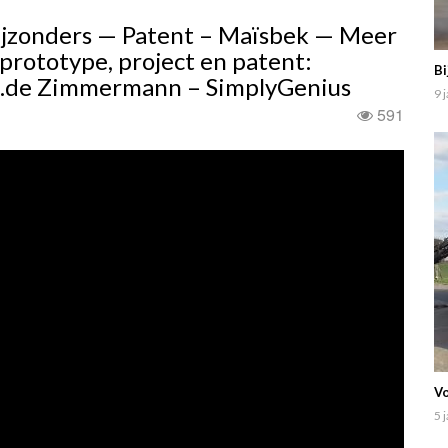
jzonders — Patent – ​​Maïsbek — Meer
prototype, project en patent:
Bi
.de Zimmermann – SimplyGenius
9 
591
Vo
5 