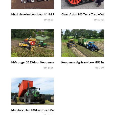
Mest strooien Loonbedrijf: H & R Groenzorg uit Randwijk.: 2x Valtra T214 Ve
Claas Axion 900 Terra Trac — Wat een 
2563
2370
Maïsoogst 20 23 door Koopmans Agriservice met een New Holland FR9080 hakse
Koopmans Agriservice — GPS hakkelen 20
1155
759
Mais hakselen 2024 in Noord-Brabant door loonbedrijf Peters uit Haps. • Claas