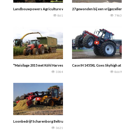
Landbouwpowers Agriculture video’s — Mais hakselen in Hijken met deze Steyr
27 gewonden bij een vrijgezellenfeest i
861
7963
*Maisilage 2015 met Köhl Harvest*
Case IH 1455XL Goes Skyhigh at Reher T
3384
8669
Loonbedrijf Scharenborg Beltrum –Maishakselen 2018 + kuilwerk | John Deere 
3621