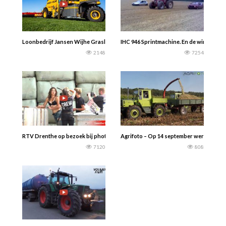
Loonbedrijf Jansen Wijhe Grasland injecteren 2020 met een Vervaet Hydro Tr
IHC 946 Sprintmachine. En de winnaar is
2148
7254
RTV Drenthe op bezoek bij photoshoot Boeren & Boerinnen Kalender voor de 
Agrifoto – Op 14 september werd in het 
7120
808