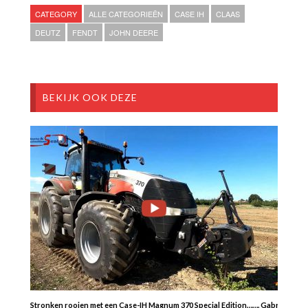
CATEGORY
ALLE CATEGORIEËN
CASE IH
CLAAS
DEUTZ
FENDT
JOHN DEERE
BEKIJK OOK DEZE
Stronken rooien met een Case-IH Magnum 370 Special Edition……. Gabry982