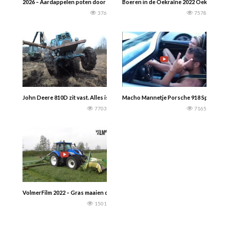
2026 – Aardappelen poten door akkerbouwbedrijf Snijders: – Fendt Vario 724 
Boeren in de Oekraïne 2022 Oekraïense bo
376
7578
John Deere 810D zit vast. Alles is nodig zelfs een boomstam…………
Macho Mannetje Porsche 918 Spyder(80
7703
7165
VolmerFilm 2022 – Gras maaien door melkveebedrijf Lohuis Buurse met de New H
1501