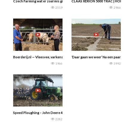
Czech Farming wat er zoal mis ging de afgelopen jaren………
CLAAS XERION 5000 TRAC | HORSCH Jok
2519
2966
Boerderij.nl — Vleesvee, varkens, geiten en schapen die samen in een ronde sta
‘Daar gaan we weer’ Na een paar buien 
1966
3992
Speed Ploughing – John Deere 4240 — Laholm 2018
2282