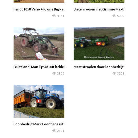
Fendt 1050 Vario + Krone Big Pack 1290 HDP II Fendt 930 Vario + Fendt 1290 
Bieten rooien met Grimme Maxtron 620 d
4141
5030
Duitsland: Man ligt 48 uur beklemt onder een trekker.
Mest strooien door loonbedrijf Wilgenb
3855
3258
Loonbedrijf Mark Loontjens uit Moorslede in het gras 2021 met een Claas Jagu
2831