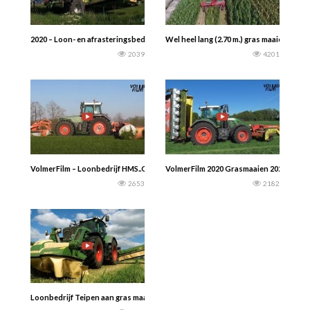
2020 – Loon- en afrasteringsbedrijf: van der Velde uit Appingedam aan het gr
Wel heel lang (2.70 m.) gras maaien in d
2039
4201
VolmerFilm – Loonbedrijf HMS..Gras maaien 2020 Supersound !! Fendt Favorit 9
VolmerFilm 2020 Grasmaaien 2020 met een
2653
2182
Loonbedrijf Teipen aan gras maaien 2020 met een Fend 828 Vario en een Krone 